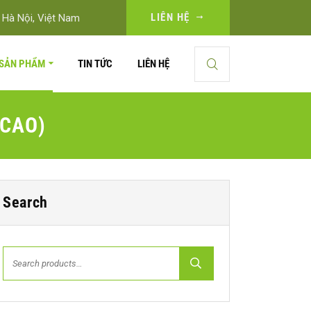
LIÊN HỆ
 Hà Nội, Việt Nam
SẢN PHẨM
TIN TỨC
LIÊN HỆ
 CAO)
Search