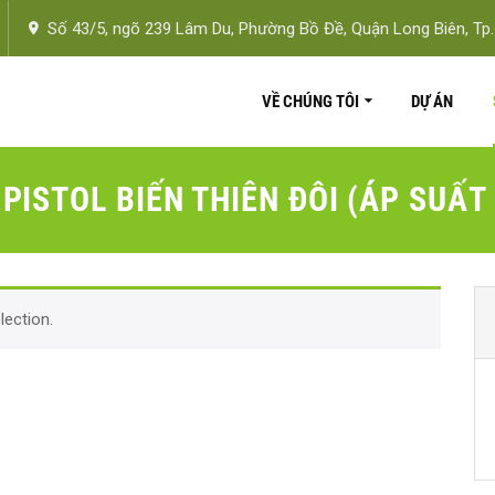
Số 43/5, ngõ 239 Lâm Du, Phường Bồ Đề, Quận Long Biên, Tp.
VỀ CHÚNG TÔI
DỰ ÁN
PISTOL BIẾN THIÊN ĐÔI (ÁP SUẤT
ection.