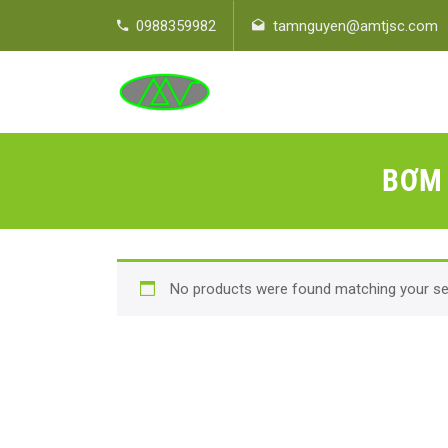
0988359982
tamnguyen@amtjsc.com
BƠM 
No products were found matching your sel