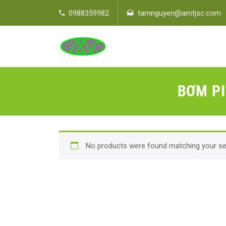
0988359982
tamnguyen@amtjsc.com
BƠM PI
No products were found matching your sel