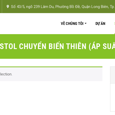
Số 43/5, ngõ 239 Lâm Du, Phường Bồ Đề, Quận Long Biên, Tp.
VỀ CHÚNG TÔI
DỰ ÁN
STOL CHUYỂN BIẾN THIÊN (ÁP SU
ection.