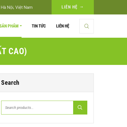
LIÊN HỆ
 Hà Nội, Việt Nam
SẢN PHẨM
TIN TỨC
LIÊN HỆ
ẤT CAO)
Search